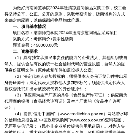
为做好渭南师范学院2024年送清凉慰问物品采购工作，校工会
将坚持公平、公正、公开的原则，采取考察询价，磋商谈判的方式
来确定供应商，以确保慰问物品物优价廉。
一、项目基本情况
项目名称：渭南师范学院2024年送清凉慰问物品采购项目
采购方式：考察询价+竞争性磋商
预算金额：450000.00元
二、资格要求
（1）具有独立承担民事责任的能力的企业法人、其他组织或自
然人，提供合法有效的统一社会信用代码的营业执照，自然人的提
供身份证明文件（原件或复印件加盖投标人公章）；
（2）法定代表人参加投标的，须提供本人身份证复印件并出示
身份证原件；法定代表人授权他人参加投标的，须提供法定代表人
授权委托书并出示被授权代表的身份证原件；
（3）供应商为生产厂家的具备《食品生产许可证》；供应商为
代理商的提供《食品经营许可证》及生产厂家的《食品生产许可
证》；
（4）提供“信用中国网”（www.creditchina.gov.cn）网站带水印
的信用信息报告及“中国政府采购网”(www.ccgp.gov.cn)查询截图，
无严重失信记录；（民办非企业单位提供信用承诺函）。对列入失
信被执行人、重大税收违法案件当事人名单，政府采购严重违法失