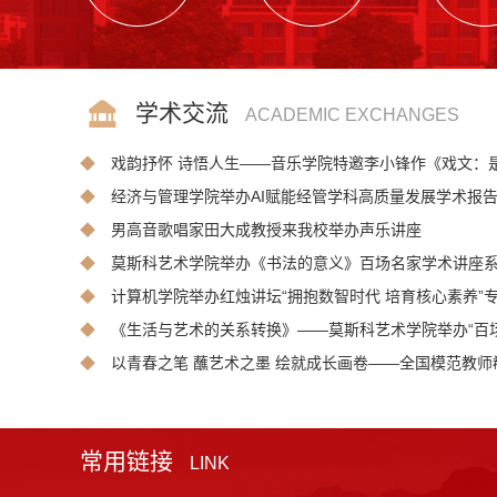
学术交流
ACADEMIC EXCHANGES
◆
戏韵抒怀 诗悟人生——音乐学院特邀李小锋作《戏文：
◆
经济与管理学院举办AI赋能经管学科高质量发展学术报
◆
男高音歌唱家田大成教授来我校举办声乐讲座
◆
莫斯科艺术学院举办《书法的意义》百场名家学术讲座
◆
计算机学院举办红烛讲坛“拥抱数智时代 培育核心素养”
◆
《生活与艺术的关系转换》——莫斯科艺术学院举办“百
◆
以青春之笔 蘸艺术之墨 绘就成长画卷——全国模范教
常用链接
LINK