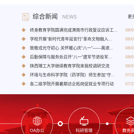
综合新闻
更
NEWS
◆
终身教育学院圆满完成渭南市行政复议应诉工...
08/0
◆
学校开展“新时代青年延安行”革命文物融入...
08/0
◆
致敬戎光守初心 关怀暖心庆“八一”——离退...
08/0
◆
后勤保障与服务处召开“八一”建军节退役军...
08/0
◆
陕西理工大学继续教育学院来我校调研交流
08/0
◆
环境与生命科学学院（药学院）师生参加“守...
07/3
◆
各二级学院开展暑期访企拓岗促就业专项行动
07/2
OA办公
科研管理
教务