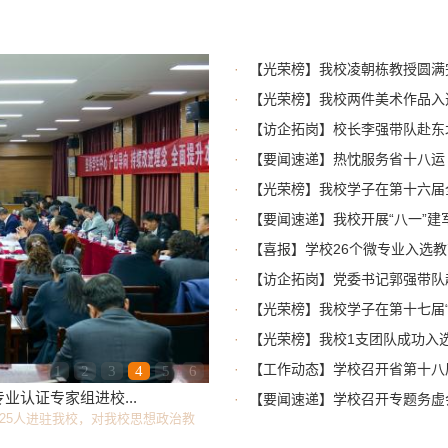
·
【光荣榜】我校凌朝栋教授圆满
·
【光荣榜】我校两件美术作品入选
·
【访企拓岗】校长李强带队赴东
·
【要闻速递】热忱服务省十八运 酷
·
【光荣榜】我校学子在第十六届
·
【要闻速递】我校开展“八一”建
·
【喜报】学校26个微专业入选教
·
【访企拓岗】党委书记郭强带队
·
【光荣榜】我校学子在第十七届“
·
【光荣榜】我校1支团队成功入选
·
【工作动态】学校召开省第十八
1
2
3
4
5
6
认证专家组进校...
·
【要闻速递】学校召开专题务虚
行25人进驻我校，对我校思想政治教