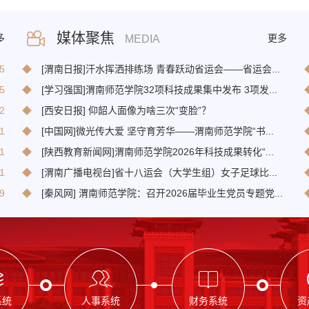
媒体聚焦
多
更多
MEDIA
5
◆
[渭南日报]汗水挥洒排练场 青春跃动省运会——省运会...
5
◆
[学习强国]渭南师范学院32项科技成果集中发布 3项发...
2
◆
[西安日报] 仰韶人面像为啥三次“变脸”？
1
◆
[中国网]微光传大爱 坚守育芳华——渭南师范学院“书...
1
◆
[陕西教育新闻网]渭南师范学院2026年科技成果转化“...
1
◆
[渭南广播电视台]省十八运会（大学生组）女子足球比...
9
◆
[秦风网] 渭南师范学院：召开2026届毕业生党员专题党...
系统
人事系统
财务系统
资