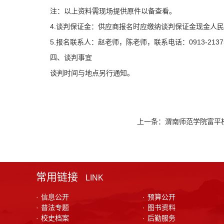
注：以上资料需现场提供原件以备查看。
4.谈判保证金：供应商报名时应缴纳谈判保证金现金人民
5.报名联系人：赵老师，陈老师，联系电话：0913-213751
四、谈判事宜
谈判时间与地点另行通知。
上一条：
渭南师范学院富平
常用链接
LINK
·
信息公开
·
预算公开
·
普法专题
·
图书资料
·
校史档案
·
后勤服务