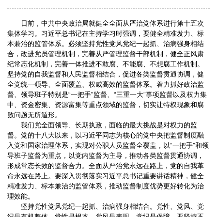
日前，中共中央政治局就健全全面从严治党体系进行第十五次
集体学习。习近平总书记在主持学习时强调，要健全精准发力、标
本兼治的监管体系。必须坚持党性党风党纪一起抓、治病强身相结
合，改进党员管理机制，完善从严管理监督干部机制，健全正风肃
纪常态化机制，完善一体推进不敢腐、不能腐、不想腐工作机制。
坚持党的自我监督和人民监督相结合，促进各类监督贯通协调，健
全党统一领导、全面覆盖、权威高效的监督体系。着力抓好政治监
督、领导班子特别是“一把手”监督、“三重一大”事项监督以及权力集
中、资金密集、资源富集等重点领域的监督，切实让特权现象和腐
败问题无所遁形。
我们党全面领导、长期执政，面临的最大挑战是对权力的监
督。党的十八大以来，以习近平同志为核心的党中央把监督制度融
入党和国家治理体系，实现对公职人员监督全覆盖，以“一把手”和领
导班子监督为重点，以党内监督为主导，推动各类监督贯通协调，
形成常态长效的监督合力。全面从严治党永远在路上，党的自我革
命永远在路上。要深入贯彻落实习近平总书记重要讲话精神，健全
精准发力、标本兼治的监管体系，推动监督制度优势更好转化为治
理效能。
坚持党性党风党纪一起抓、治病强身相结合。党性、党风、党
纪是有机整体，党性是根本，党风是表现，党纪是保障。要坚持不