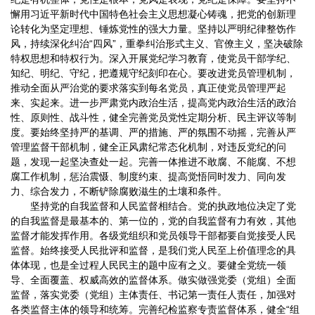
懈用习近平新时代中国特色社会主义思想凝心铸魂，把党的创新理
论转化为坚定理想、锤炼党性的强大力量。坚持以严明纪律整饬作
风，持续深化纠治“四风”，重拳纠治形式主义、官僚主义，坚决破除
特权思想和特权行为。深入开展党纪学习教育，使党员干部学纪、
知纪、明纪、守纪，把遵规守纪刻印在心。要改进党员管理机制，
推动全面从严治党的要求落实到每名党员，真正使党员管理严起
来、实起来。进一步严肃党内政治生活，提高党内政治生活的政治
性、原则性、战斗性，健全完善党员党性定期分析、民主评议等制
度。要始终坚持严的基调、严的措施、严的氛围不动摇，完善从严
管理监督干部机制，健全正风肃纪常态化机制，对违反党纪的问
题，发现一起坚决查处一起。完善一体推进不敢腐、不能腐、不想
腐工作机制，惩治震慑、制度约束、提高觉悟同时发力、同向发
力、综合发力，不断铲除腐败滋生的土壤和条件。
坚持党的自我监督和人民监督相结合。党的执政地位决定了党
的自我监督是最基本的、第一位的，党的自我监督有力有效，其他
监督才能发挥作用。各级党组织和党员领导干部都要自觉接受人民
监督。始终接受人民批评和监督，是我们党人民至上价值理念的具
体体现，也是全过程人民民主的题中应有之义。要健全党统一领
导、全面覆盖、权威高效的监督体系。做实做强党委（党组）全面
监督，落实党委（党组）主体责任、书记第一责任人责任，加强对
各类监督主体的领导和统筹。完善纪检监察专责监督体系，健全“组