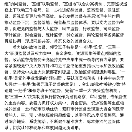
组”协同监督、“室组”联动监督、“室组地”联合办案机制，完善巡视巡
察上下联动工作格局。进一步推进纪律监督、监察监督、派驻监
督、巡视监督更加协同高效。充分发挥监督在基层治理中的作用，
推动监督下沉、监督落地，完善基层监督体系。要以党内监督为主
导，促进党内监督与人大监督、民主监督、行政监督、司法监督、
审计监督、财会监督、统计监督、群众监督、舆论监督等各类监督
贯通协调，形成同题共答、常态长效的监督合力。
着力抓好政治监督、领导班子特别是“一把手”监督、“三重一
大”事项监督以及权力集中、资金密集、资源富集等重点领域的监
督。政治监督是督促全党坚持党中央集中统一领导的有力举措。要
紧紧围绕党中央大政方针和习近平总书记重要指示批示加强政治监
督，坚持党中央重大决策部署到哪里，政治监督就跟进到哪里。“一
把手”是党的事业发展的“领头雁”，要认真贯彻落实《中共中央关于
加强对“一把手”和领导班子监督的意见》，突出加强对“关键少数”特
别是“一把手”和领导班子的监督。完善“三重一大”决策监督机制，
把“三重一大”决策制度执行情况作为巡视巡察、审计监督、专项督查
的重要内容。要着力抓好权力集中、资金密集、资源富集等重点领
域的监督，发挥纪审联动优势，紧盯审计监督发现重大资金问题背
后的人、事、责，深挖腐败问题线索，以零容忍态度反腐惩恶。通
过综合施策、系统施治，不断健全精准发力、标本兼治的监管体
系，切实让特权现象和腐败问题无所遁形。