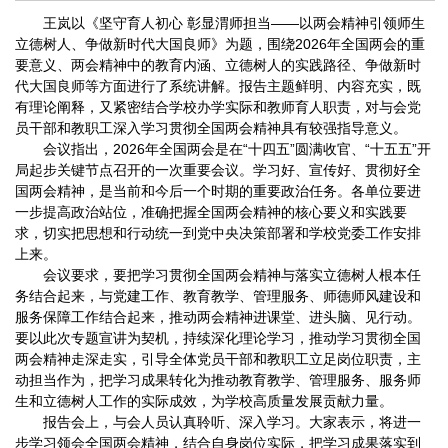
王岚以《坚守育人初心 彰显渭师担当——以两会精神引领师生
立德树人、争做新时代大国良师》为题，围绕2026年全国两会的重
要意义、两会精神中的教育内涵、立德树人的实践路径、争做新时
代大国良师等方面进行了系统讲解。报告主题鲜明、内容充实，既
有理论阐释，又紧密结合学校办学实际和教师育人职责，对与会党
员干部和教职工深入学习贯彻全国两会精神具有较强指导意义。
会议指出，2026年全国两会是在“十四五”圆满收官、“十五五”开
局起步关键节点召开的一次重要会议。学习好、宣传好、贯彻好全
国两会精神，是当前和今后一个时期的重要政治任务。各单位要进
一步提高政治站位，准确把握全国两会精神的核心要义和实践要
求，切实把思想和行动统一到党中央决策部署和学校党委工作安排
上来。
会议要求，要把学习贯彻全国两会精神与落实立德树人根本任
务结合起来，与党建工作、教育教学、管理服务、师德师风建设和
服务保障工作结合起来，推动两会精神进课堂、进头脑、见行动。
要以此次专题宣讲为契机，持续深化理论学习，推动学习贯彻全国
两会精神走深走实，引导全体党员干部和教职工立足岗位职责，主
动担当作为，把学习成果转化为推动教育教学、管理服务、服务师
生和立德树人工作的实际成效，为学校高质量发展贡献力量。
报告会上，与会人员认真聆听、深入学习。大家表示，将进一
步学习领会全国两会精神，结合自身岗位实际，把学习成果落实到