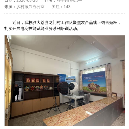
日期：
2026-05-28
作者：
齐子翔 骆忠平
来源：
乡村振兴办公室
关注：
143
近日，我校驻大荔县龙门村工作队聚焦农产品线上销售短板，
扎实开展电商技能赋能业务系列培训活动。