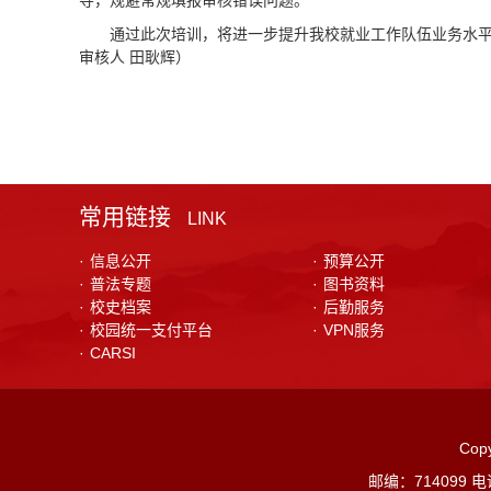
导，规避常规填报审核错误问题。
通过此次培训，将进一步提升我校就业工作队伍业务水
审核人 田耿辉）
常用链接
LINK
·
信息公开
·
预算公开
·
普法专题
·
图书资料
·
校史档案
·
后勤服务
·
校园统一支付平台
·
VPN服务
·
CARSI
Co
邮编：714099 电话