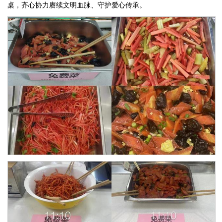
桌，齐心协力赓续文明血脉、守护爱心传承。