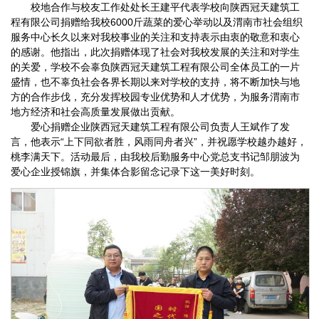
校地合作与校友工作处处长王建平代表学校向陕西冠天建筑工
程有限公司捐赠给我校6000斤蔬菜的爱心举动以及渭南市社会组织
服务中心长久以来对我校事业的关注和支持表示由衷的敬意和衷心
的感谢。他指出，此次捐赠体现了社会对我校发展的关注和对学生
的关爱，学校不会辜负陕西冠天建筑工程有限公司全体员工的一片
盛情，也不辜负社会各界长期以来对学校的支持，将不断加快与地
方的合作步伐，充分发挥校园专业优势和人才优势，为服务渭南市
地方经济和社会高质量发展做出贡献。
爱心捐赠企业陕西冠天建筑工程有限公司负责人王斌作了发
言，他表示“上下同欲者胜，风雨同舟者兴”，并祝愿学校越办越好，
桃李满天下。活动最后，由我校后勤服务中心党总支书记邹朋波为
爱心企业授锦旗，并集体合影留念记录下这一美好时刻。