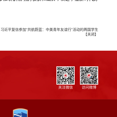
：
习近平复信参加“共航蔚蓝：中美青年友谊行”活动的两国学生
【
关闭
】
关注微信
访问微博