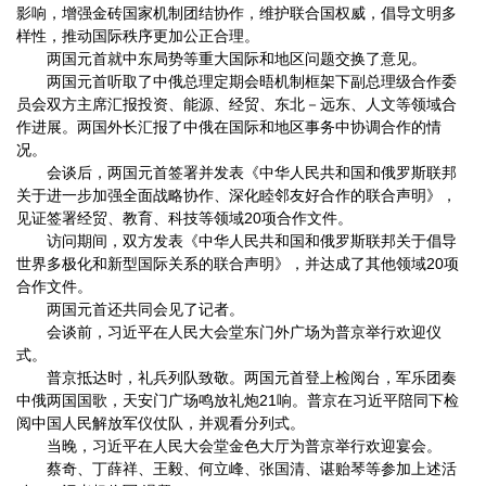
影响，增强金砖国家机制团结协作，维护联合国权威，倡导文明多
样性，推动国际秩序更加公正合理。
两国元首就中东局势等重大国际和地区问题交换了意见。
两国元首听取了中俄总理定期会晤机制框架下副总理级合作委
员会双方主席汇报投资、能源、经贸、东北－远东、人文等领域合
作进展。两国外长汇报了中俄在国际和地区事务中协调合作的情
况。
会谈后，两国元首签署并发表《中华人民共和国和俄罗斯联邦
关于进一步加强全面战略协作、深化睦邻友好合作的联合声明》，
见证签署经贸、教育、科技等领域20项合作文件。
访问期间，双方发表《中华人民共和国和俄罗斯联邦关于倡导
世界多极化和新型国际关系的联合声明》，并达成了其他领域20项
合作文件。
两国元首还共同会见了记者。
会谈前，习近平在人民大会堂东门外广场为普京举行欢迎仪
式。
普京抵达时，礼兵列队致敬。两国元首登上检阅台，军乐团奏
中俄两国国歌，天安门广场鸣放礼炮21响。普京在习近平陪同下检
阅中国人民解放军仪仗队，并观看分列式。
当晚，习近平在人民大会堂金色大厅为普京举行欢迎宴会。
蔡奇、丁薛祥、王毅、何立峰、张国清、谌贻琴等参加上述活