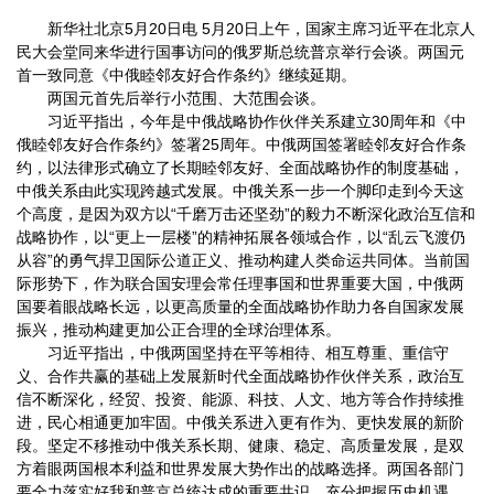
新华社北京5月20日电 5月20日上午，国家主席习近平在北京人
民大会堂同来华进行国事访问的俄罗斯总统普京举行会谈。两国元
首一致同意《中俄睦邻友好合作条约》继续延期。
两国元首先后举行小范围、大范围会谈。
习近平指出，今年是中俄战略协作伙伴关系建立30周年和《中
俄睦邻友好合作条约》签署25周年。中俄两国签署睦邻友好合作条
约，以法律形式确立了长期睦邻友好、全面战略协作的制度基础，
中俄关系由此实现跨越式发展。中俄关系一步一个脚印走到今天这
个高度，是因为双方以“千磨万击还坚劲”的毅力不断深化政治互信和
战略协作，以“更上一层楼”的精神拓展各领域合作，以“乱云飞渡仍
从容”的勇气捍卫国际公道正义、推动构建人类命运共同体。当前国
际形势下，作为联合国安理会常任理事国和世界重要大国，中俄两
国要着眼战略长远，以更高质量的全面战略协作助力各自国家发展
振兴，推动构建更加公正合理的全球治理体系。
习近平指出，中俄两国坚持在平等相待、相互尊重、重信守
义、合作共赢的基础上发展新时代全面战略协作伙伴关系，政治互
信不断深化，经贸、投资、能源、科技、人文、地方等合作持续推
进，民心相通更加牢固。中俄关系进入更有作为、更快发展的新阶
段。坚定不移推动中俄关系长期、健康、稳定、高质量发展，是双
方着眼两国根本利益和世界发展大势作出的战略选择。两国各部门
要全力落实好我和普京总统达成的重要共识，充分把握历史机遇，