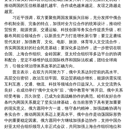
推动两国的互信根基越扎越牢、合作成色越来越足、友谊之路越走
越宽。
习近平强调，双方要聚焦两国发展振兴目标，充分发挥中俄合
作机制全面、完备的特点，加强对全方位合作的统筹设计，推动经
贸投资、能源资源、交通运输、科技创新等务实合作提质升级，积
极布局前沿领域合作，以新质生产力打造增长新引擎；要立足赓续
世代友好，加强教育、文化、电影、旅游、体育等人文交流合作，
夯实两国友好的社会民意基础；要深化多边协作，进一步密切在联
合国、上海合作组织、金砖国家、亚太经合组织等多边平台的协调
和配合，坚定不移维护战后国际秩序和国际法权威，团结全球南
方，引领全球治理体系改革的正确方向。
普京表示，在双方共同努力下，俄中关系达到空前的高水平。
高层交往密切，政治互信牢固。双边贸易稳步增长，能源供需实现
互利互惠，交通、物流、科技等领域合作日益深入。人文交流势头
良好，在成功举行“俄中文化年”后，“俄中教育年”将开启。俄中关系
经受考验，历久弥坚，已成为全面战略协作的典范。睦邻友好合作
条约为两国关系奠定了坚实法律基础，在当前形势下具有更加重要
的现实意义。俄方愿同中方一道，恪守条约精神，加强战略协调与
务实合作，推动两国关系迈上更高水平。俄中合作是动荡国际形势
中的重要稳定因素。俄方愿同中方继续加强多边协作，支持中国办
好亚太经合组织领导人非正式会议，共同加强上海合作组织地位和