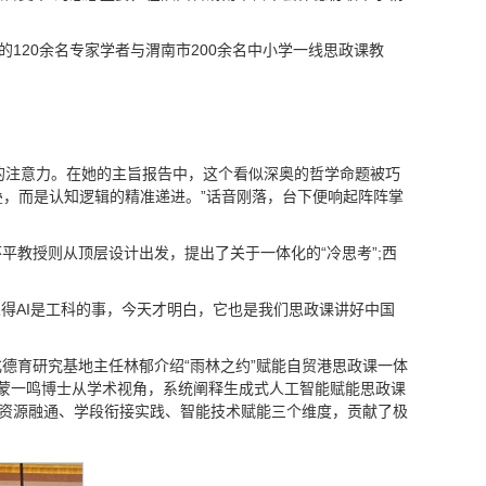
120余名专家学者与渭南市200余名中小学一线思政课教
场的注意力。在她的主旨报告中，这个看似深奥的哲学命题被巧
叠，而是认知逻辑的精准递进。”话音刚落，台下便响起阵阵掌
平教授则从顶层设计出发，提出了关于一体化的“冷思考”;西
觉得AI是工科的事，今天才明白，它也是我们思政课讲好中国
德育研究基地主任林郁介绍“雨林之约”赋能自贸港思政课一体
院蒙一鸣博士从学术视角，系统阐释生成式人工智能赋能思政课
态资源融通、学段衔接实践、智能技术赋能三个维度，贡献了极