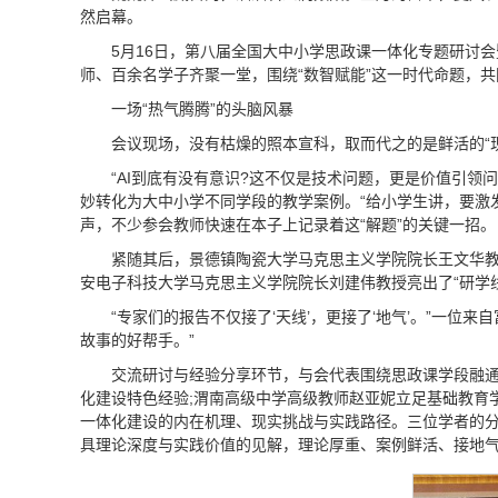
然启幕。
5月16日，第八届全国大中小学思政课一体化专题研讨会
师、百余名学子齐聚一堂，围绕“数智赋能”这一时代命题，共
一场“热气腾腾”的头脑风暴
会议现场，没有枯燥的照本宣科，取而代之的是鲜活的“
“AI到底有没有意识?这不仅是技术问题，更是价值引
妙转化为大中小学不同学段的教学案例。“给小学生讲，要激
声，不少参会教师快速在本子上记录着这“解题”的关键一招。
紧随其后，景德镇陶瓷大学马克思主义学院院长王文华教授
安电子科技大学马克思主义学院院长刘建伟教授亮出了“研学线
“专家们的报告不仅接了‘天线’，更接了‘地气’。”一
故事的好帮手。”
交流研讨与经验分享环节，与会代表围绕思政课学段融通
化建设特色经验;渭南高级中学高级教师赵亚妮立足基础教育
一体化建设的内在机理、现实挑战与实践路径。三位学者的分
具理论深度与实践价值的见解，理论厚重、案例鲜活、接地