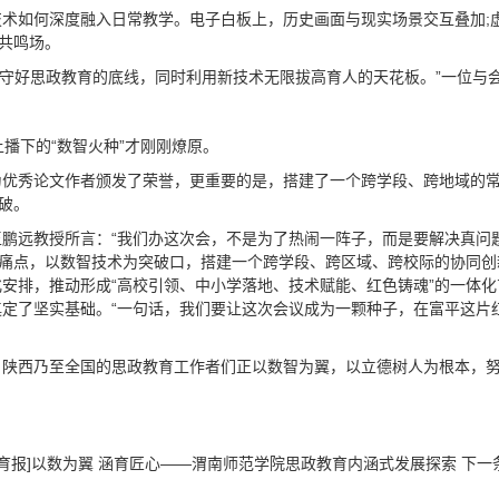
术如何深度融入日常教学。电子白板上，历史画面与现实场景交互叠加;
的共鸣场。
’，守好思政教育的底线，同时利用新技术无限拔高育人的天花板。”一位与
播下的“数智火种”才刚刚燎原。
为优秀论文作者颁发了荣誉，更重要的是，搭建了一个跨学段、跨地域的
破。
鹏远教授所言：“我们办这次会，不是为了热闹一阵子，而是要解决真问
实痛点，以数智技术为突破口，搭建一个跨学段、跨区域、跨校际的协同
安排，推动形成“高校引领、中小学落地、技术赋能、红色铸魂”的一体
定了坚实基础。“一句话，我们要让这次会议成为一颗种子，在富平这片
陕西乃至全国的思政教育工作者们正以数智为翼，以立德树人为根本，努
教育报]以数为翼 涵育匠心——渭南师范学院思政教育内涵式发展探索
下一