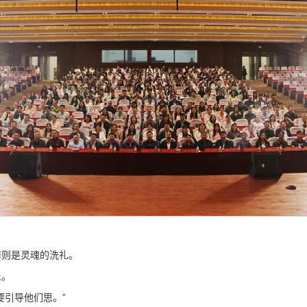
修则是灵魂的洗礼。
土。
要引导他们思。”