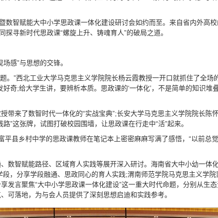
暨数智赋能大中小学思政课一体化建设研讨会如约而至。来自省内外高校的
同探寻新时代思政课“螺旋上升、铸魂育人”的破局之道。
现场感”与思想的交锋。
领问题。”西北工业大学马克思主义学院院长杨云霞教授一开口就抓住了全
发好奇;给大学生讲，要辨析本质。思政课的‘一体化’，不是简单的知识堆
带来了数智时代一体化的“实战宝典”;长安大学马克思主义学院院长陈怀
路”这张牌，试图打破校园围墙，让思政课在行走中“活”起来。
位来自富平县乡村中学的思政课教师在笔记本上密密麻麻写满了感悟，“以前总
、数智赋能路径、区域育人实践等展开深入研讨。海南省大中小幼一体化
学段，分享学段融通、思政同心的育人实践;渭南师范学院马克思主义学
享发言聚焦“大中小学思政课一体化建设”这一重大时代命题，分别从生
气、可落地，为与会人员提供了深刻思想启迪和实践参考。