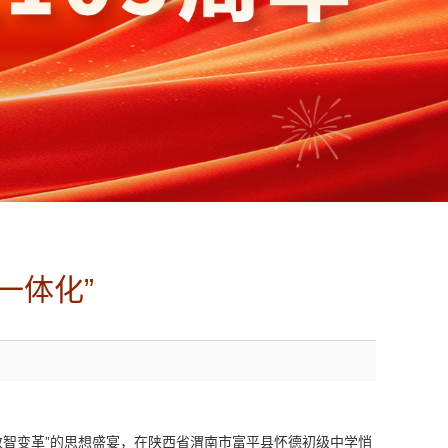
一体化”
数智变革”的思想盛宴，在陕西省渭南市富平县怀德初级中学悄