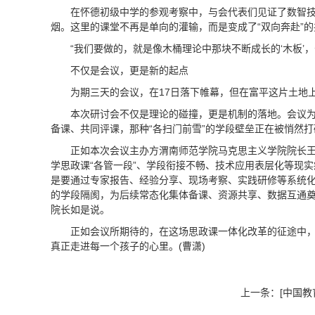
在怀德初级中学的参观考察中，与会代表们见证了数智技
烟。这里的课堂不再是单向的灌输，而是变成了“双向奔赴”
“我们要做的，就是像木桶理论中那块不断成长的‘木板
不仅是会议，更是新的起点
为期三天的会议，在17日落下帷幕，但在富平这片土地上
本次研讨会不仅是理论的碰撞，更是机制的落地。会议
备课、共同评课，那种“各扫门前雪”的学段壁垒正在被悄然打
正如本次会议主办方渭南师范学院马克思主义学院院长王
学思政课“各管一段”、学段衔接不畅、技术应用表层化等现
是要通过专家报告、经验分享、现场考察、实践研修等系统化
的学段隔阂，为后续常态化集体备课、资源共享、数据互通奠
院长如是说。
正如会议所期待的，在这场思政课一体化改革的征途中，
真正走进每一个孩子的心里。(曹潇)
上一条：
[中国