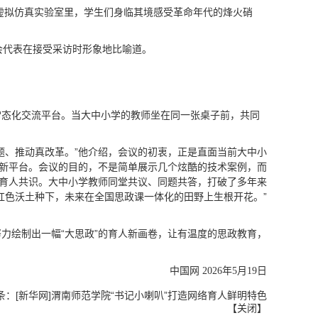
虚拟仿真实验室里，学生们身临其境感受革命年代的烽火硝
会代表在接受采访时形象地比喻道。
常态化交流平台。当大中小学的教师坐在同一张桌子前，共同
题、推动真改革。”他介绍，会议的初衷，正是直面当前大中小
创新平台。会议的目的，不是简单展示几个炫酷的技术案例，而
化育人共识。大中小学教师同堂共议、同题共答，打破了多年来
红色沃土种下，未来在全国思政课一体化的田野上生根开花。”
力绘制出一幅“大思政”的育人新画卷，让有温度的思政教育，
中国网 2026年5月19日
条：
[新华网]渭南师范学院“书记小喇叭”打造网络育人鲜明特色
【
关闭
】