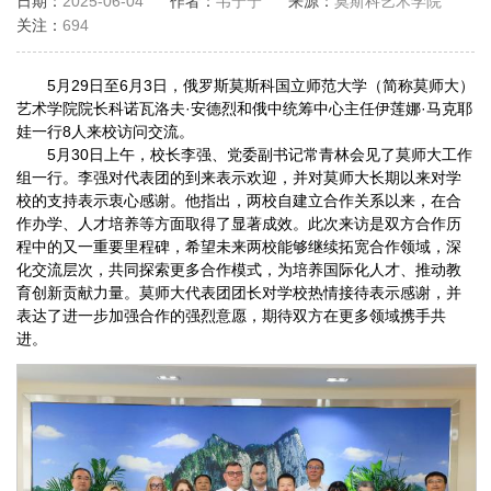
日期：
2025-06-04
作者：
韦宁宁
来源：
莫斯科艺术学院
关注：
694
5月29日至6月3日，俄罗斯莫斯科国立师范大学（简称莫师大）
艺术学院院长科诺瓦洛夫·安德烈和俄中统筹中心主任伊莲娜·马克耶
娃一行8人来校访问交流。
5月30日上午，校长李强、党委副书记常青林会见了莫师大工作
组一行。李强对代表团的到来表示欢迎，并对莫师大长期以来对学
校的支持表示衷心感谢。他指出，两校自建立合作关系以来，在合
作办学、人才培养等方面取得了显著成效。此次来访是双方合作历
程中的又一重要里程碑，希望未来两校能够继续拓宽合作领域，深
化交流层次，共同探索更多合作模式，为培养国际化人才、推动教
育创新贡献力量。莫师大代表团团长对学校热情接待表示感谢，并
表达了进一步加强合作的强烈意愿，期待双方在更多领域携手共
进。