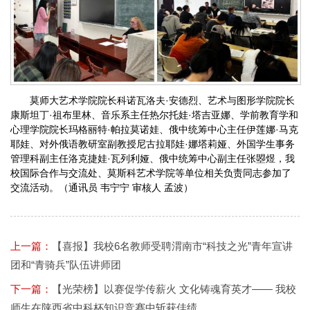
莫师大艺术学院院长科诺瓦洛夫·安德烈、艺术与图形学院院长
康斯坦丁·祖布里林、音乐系主任热尔托娃·塔吉亚娜、学前教育学和
心理学院院长玛格丽特·帕拉莫诺娃、俄中统筹中心主任伊莲娜·马克
耶娃、对外俄语教研室副教授尼古拉耶娃·娜塔莉娅、外国学生事务
管理科副主任洛克捷娃·瓦列利娅、俄中统筹中心副主任张曌煜，我
校国际合作与交流处、莫斯科艺术学院等单位相关负责同志参加了
交流活动。（通讯员 韦宁宁 审核人 孟波）
上一篇：
【喜报】我校6名教师受聘渭南市“科技之光”青年宣讲
团和“青骑兵”队伍讲师团
下一篇：
【光荣榜】以赛促学传薪火 文化铸魂育英才—— 我校
师生在陕西省中科杯知识竞赛中斩获佳绩