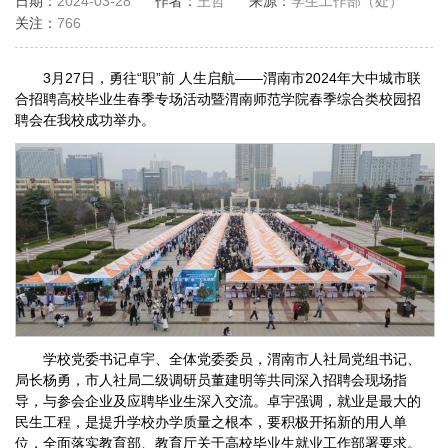
日期：
2024-03-28
作者：
王哲
来源：
学生工作部（处）
关注：
766
3月27日，勇往“职”前 人生启航——渭南市2024年大中城市联
合招聘高校毕业生春季专场活动暨渭南师范学院春季综合类校园招
聘会在我校成功举办。
学校党委书记卓宇、全体党委委员，渭南市人社局党组书记、
局长杨勇，市人社局二级调研员董建明等共同深入招聘会现场指
导，与参会企业及应聘毕业生深入交流。卓宇强调，就业是最大的
民生工程，是提升学校办学质量之根本，要积极开拓新的用人单
位，全面落实教育部、教育厅关于高校毕业生就业工作部署要求。