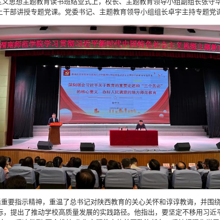
主义思想主题教育读书班结业式上，校长、主题教育领导小组副组长张守华
上干部讲授专题党课。党委书记、主题教育领导小组组长卓宇主持专题党
重要指示精神，重温了总书记对陕西教育的关心关怀和谆谆教诲，并围绕
际，提出了推动学校高质量发展的实践路径。他指出，要坚定不移用习近