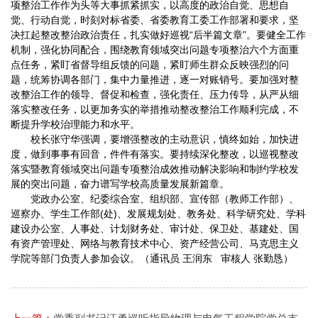
项整治工作作为头等大事抓紧抓实，以高度的政治自觉、思想自
觉、行动自觉，时刻对标省委、省委教育工委工作部署和要求，坚
决扛起整改整治政治责任，扎实做好巡视“后半篇文章”。要健全工作
机制，强化协同配合，围绕教育领域突出问题专项整治六个方面重
点任务，紧盯省督导组反馈的问题，紧盯师生群众反映强烈的问
题，统筹协调各部门，集中力量推进，逐一对账销号。要加强对整
改整治工作的领导、督促和检查，强化责任、压力传导，从严从细
落实整改任务，以更加务实的举措推动整改整治工作顺利完成，不
断提升学校治理能力和水平。
校长张守华强调，要增强整改的主动意识，慎终如始，加快进
度，做到事事有回音，件件有落实。要持续深化整改，以巡视整改
落实暨教育领域突出问题专项整治成效推动解决影响和制约学校发
展的突出问题，奋力谱写学校高质量发展新篇章。
党政办公室、纪委综合室、组织部、宣传部（教师工作部）、
巡察办、学生工作部(处)、发展规划处、教务处、科学研究处、学科
建设办公室、人事处、计划财务处、审计处、保卫处、基建处、国
有资产管理处、网络与教育技术中心、资产经营公司、马克思主义
学院等部门负责人参加会议。（通讯员 王润东 审核人 张勤恳）