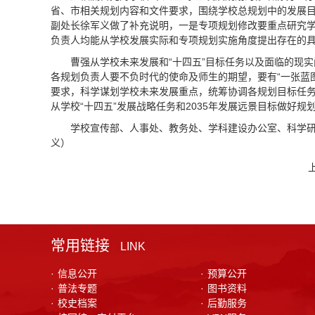
省、市相关规划内容和文件要求，围绕学校总规划中的发展目标
副处长徐军义做了补充说明，一是专项规划修改要重点研究学
负责人均能从学校发展实际和专项规划实施角度提出存在的
曹强从学校未来发展和“十四五”目标任务以及面临的现
各规划负责人要不负时代的使命及师生的期望，要有“一张蓝
要求，科学谋划学校未来发展重点，统筹协调各规划目标任
从学校“十四五”发展战略任务和2035年发展远景目标做好
学校宣传部、人事处、教务处、学科建设办公室、科学研
义）
常用链接
LINK
·
信息公开
·
预算公开
·
普法专题
·
图书资料
·
校史档案
·
后勤服务