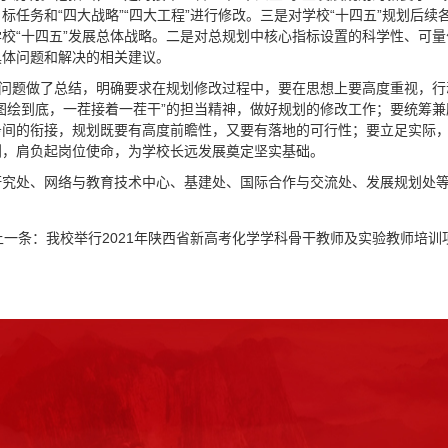
任务和“四大战略”“四大工程”进行修改。三是对学校“十四五”规划后
校“十四五”发展总体战略。二是对总规划中核心指标设置的科学性、可
具体问题和解决的相关建议。
实问题做了总结，明确要求在规划修改过程中，要在思想上要高度重视，行
图绘到底，一茬接着一茬干”的担当精神，做好规划的修改工作；要统筹兼
务间的衔接，规划既要有高度前瞻性，又要有落地的可行性；要立足实际
规划，肩负起岗位使命，为学校长远发展奠定坚实基础。
究处、网络与教育技术中心、基建处、国际合作与交流处、发展规划处等部
上一条：
我校举行2021年陕西省新高考化学学科骨干教师及实验教师培训